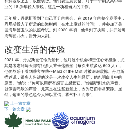
和斜坡放上去，以便装货。他们要注意安全。对于一个刚从高中毕
业的 18 岁年轻人来说，这是一项相当大的工作。
五年后，丹尼斯看到了自己晋升的机会。在 2019 年的整个赛季中，
丹尼斯投入了所需的出海时间（在水上度过的时间），并参加了美
国海岸警卫队的执照考试。到 2020 年初，他拿到了执照，并开始每
周驾驶几天，晋升为大副。
改变生活的体验
2021 年，丹尼斯被任命为船长，他对这个机会和责任心怀感激，尤
其是考虑到每天都有很多人乘坐这艘船（每次出航多达 600 人）。
他仍然乐于看到乘客在乘坐Maid of the Mist 时被深深震撼。丹尼斯
描述说，很多人告诉他这是一次改变人生的经历，他也明白其中的
原因。"他说："你可以用所有感官去感受它。"你能听到水的声音。
就像雷鸣般的声音，尤其是在这些新船上，因为它们非常安静。显
然，这里的景色也令人难以置信。雾气扑面而来"。
上一篇文章
下一篇文章