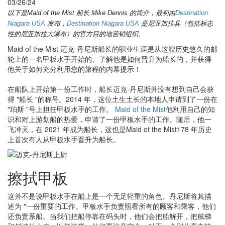
03/26/24
以下是Maid of the Mist 船长 Mike Dennis 的简介，最初由
Destination
Niagara USA
发布，
Destination Niagara USA
是尼亚加拉县（包括标志
性的尼亚加拉大瀑布）的官方目的地营销组织。
Maid of the Mist 迈克-丹尼斯船长的职业生涯是从这艘历史悠久的邮
轮上的一名甲板水手开始的。了解他是如何晋升为船长的，并获得
他关于如何充分利用您的旅程的内幕提示！
在船队上开始第一份工作时，船长迈克-丹尼斯并没有想到自己会获
得 "船长 "的称号。2014 年，这位土生土长的本地人申请到了一份在
"珀斯 "号上担任甲板水手的工作。
Maid of the Mist
他利用自己的知
识和对上游划船的热爱，申请了一份甲板水手的工作。随后，他一
飞冲天，在 2021 年成为船长，这也是Maid of the Mist178 年历史
上首次有人从甲板水手晋升为船长。
擦拭甲板
这并不是说甲板水手在船上是一个无足轻重的角色。丹尼斯将其描
述为 "一份重要的工作。甲板水手负责照看所有的顾客和乘客，他们
还负责系船。当我们把船停靠在码头时，他们会把船解开，把舷梯