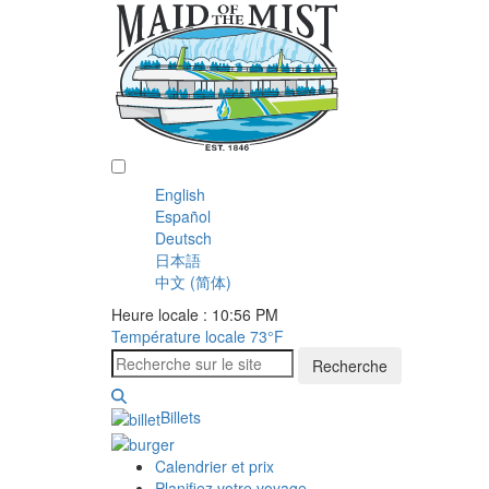
Français
English
Español
Deutsch
日本語
中文 (简体)
Heure locale : 10:56 PM
Température locale
73°F
Recherche
Billets
Calendrier et prix
Planifiez votre voyage