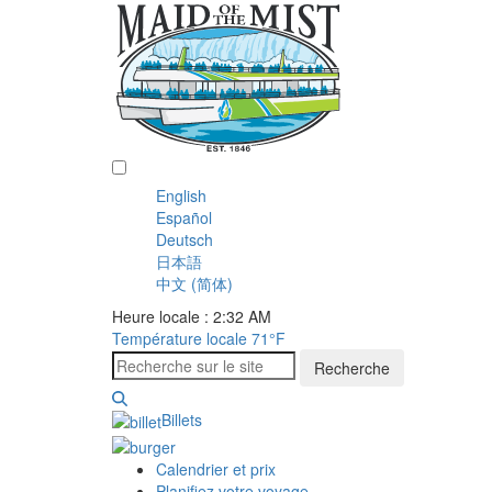
Français
English
Español
Deutsch
日本語
中文 (简体)
Heure locale : 2:32 AM
Température locale
71°F
Recherche
Billets
Calendrier et prix
Planifiez votre voyage