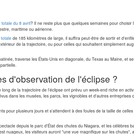
 totale du 8 avril
? Il ne reste plus que quelques semaines pour choisir 
estre, maritime ou aérienne.
 totale
de 185 kilomètres de large, il suffira peut-être de sortir et d'enfi
'extérieur de la trajectoire, ou pour celles qui souhaitent simplement au
 matinée, traverse les États-Unis en diagonale, du Texas au Maine, et s
artielle.
s d'observation de l'éclipse ?
le long de la trajectoire de l'éclipse ont prévu un week-end riche en activ
us dans les musées, les parcs, les vignobles et d'autres entreprises qu
pour plusieurs jours et s'attendent à des foules de la taille de celles d
ectacle depuis le parc d'État des chutes du Niagara, et les célèbres bat
 est nuageux, les visiteurs auront "une vue magnifique sur les chutes"