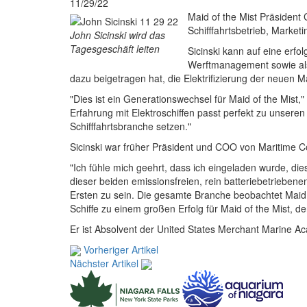
11/29/22
Maid of the Mist Präsident
Schifffahrtsbetrieb, Market
John Sicinski wird das
Tagesgeschäft leiten
Sicinski kann auf eine erfol
Werftmanagement sowie als 
dazu beigetragen hat, die Elektrifizierung der neuen Ma
"Dies ist ein Generationswechsel für Maid of the Mist,
Erfahrung mit Elektroschiffen passt perfekt zu unseren 
Schifffahrtsbranche setzen."
Sicinski war früher Präsident und COO von Maritime Con
"Ich fühle mich geehrt, dass ich eingeladen wurde, di
dieser beiden emissionsfreien, rein batteriebetrieben
Ersten zu sein. Die gesamte Branche beobachtet Maid 
Schiffe zu einem großen Erfolg für Maid of the Mist, 
Er ist Absolvent der United States Merchant Marine Ac
Vorheriger Artikel
Nächster Artikel