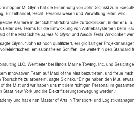
 Christopher M. Glynn hat die Ernennung von John Sicinski zum Execut
ing, Einzelhandel, Recht, Personalwesen und Verwaltung leiten wird.
greiche Karriere in der Schifffahrtsbranche zurückblicken, in der er u. a
Leiter des Teams für die Entwicklung von Antriebssystemen beim Hauptl
id of the Mist Schiffe
James V. Glynn
und
Nikola Tesla
Wirklichkeit we
" sagte Glynn. "John ist hoch qualifiziert, ein großartiger Projektman
vollelektrischen, emissionsfreien Schiffen, die weiterhin den Standard 
sulting LLC, Werftleiter bei Illinois Marine Towing, Inc. und Besichtig
esem innovativen Team auf Maid of the Mist beizutreten, und freue mic
en Tourschiffe zu arbeiten", sagte Sicinski. "Einige haben den Mut, e
of the Mist und wir haben uns mit dem richtigen Personal im gesamten
den Staat New York und die Elektrifizierungsbewegung werden."
ademy und hat einen Master of Arts in Transport- und Logistikmanageme