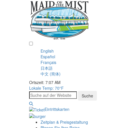
Deutsch
English
Español
Français
日本語
中文 (简体)
Ortszeit: 7:07 AM
Lokale Temp:
70°F
Suche
Eintrittskarten
Zeitplan & Preisgestaltung
Planen Sie Ihre Reise