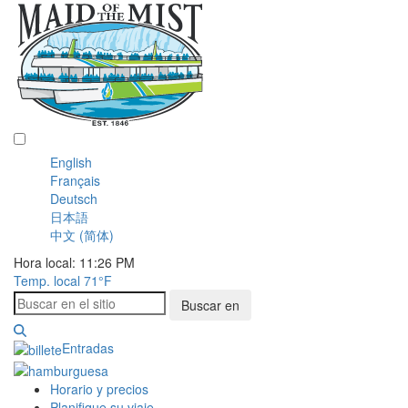
Español
English
Français
Deutsch
日本語
中文 (简体)
Hora local: 11:26 PM
Temp. local
71°F
Buscar en
Entradas
Horario y precios
Planifique su viaje