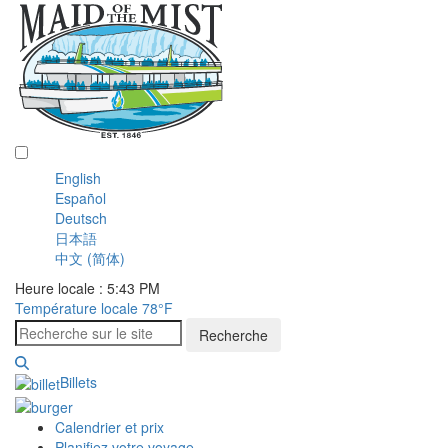
Français
English
Español
Deutsch
日本語
中文 (简体)
Heure locale : 5:43 PM
Température locale
78°F
Recherche
Billets
Calendrier et prix
Planifiez votre voyage