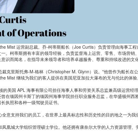
the Mist 运营副总裁。乔-柯蒂斯船长（Joe Curtis）负责管理
一。柯蒂斯拥有丰富的领导经验，负责监督海上运营、零售、市场营销、
上意识而闻名，在指导未来领导者和培养卓越服务、尊重和持续改进的文
ist 总裁克里斯托弗-M-格林（Christopher M. Glynn）说。"他
the Mist 继续为我们的客人提供在美国尼亚加拉大瀑布的无与伦比的体验
在弗吉尼亚州阿灵顿的美国 APL 海事有限公司担任海事人事和劳资关系总监兼高级
在缅因州卡斯丁的缅因州海事学院担任职业服务总监，在华盛顿州西雅图的 W
船长执照和各种一级驾驶员证书。
st ，并将全心全意支持我们的员工，在世界上最具标志性和历史性的目的地之一
士学位和凤凰城大学组织管理硕士学位。他还拥有康奈尔大学的人力资源管理