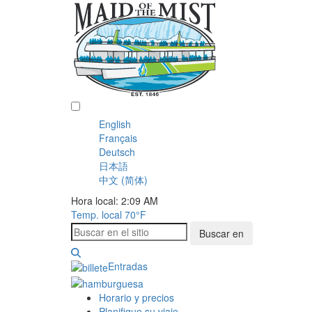
Español
English
Français
Deutsch
日本語
中文 (简体)
Hora local: 2:09 AM
Temp. local
70°F
Buscar en
Entradas
Horario y precios
Planifique su viaje