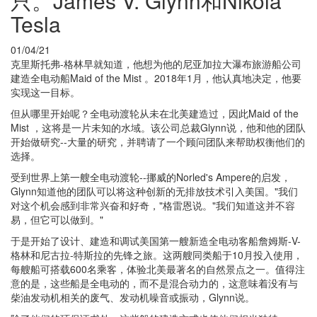
只。James V. Glynn和Nikola
Tesla
01/04/21
克里斯托弗-格林早就知道，他想为他的尼亚加拉大瀑布旅游船公司
建造全电动船Maid of the Mist 。2018年1月，他认真地决定，他要
实现这一目标。
但从哪里开始呢？全电动渡轮从未在北美建造过，因此Maid of the
Mist ，这将是一片未知的水域。该公司总裁Glynn说，他和他的团队
开始做研究--大量的研究，并聘请了一个顾问团队来帮助权衡他们的
选择。
受到世界上第一艘全电动渡轮--挪威的Norled's Ampere的启发，
Glynn知道他的团队可以将这种创新的无排放技术引入美国。"我们
对这个机会感到非常兴奋和好奇，"格雷恩说。"我们知道这并不容
易，但它可以做到。"
于是开始了设计、建造和调试美国第一艘新造全电动客船詹姆斯-V-
格林和尼古拉-特斯拉的先锋之旅。这两艘同类船于10月投入使用，
每艘船可搭载600名乘客，体验北美最著名的自然景点之一。值得注
意的是，这些船是全电动的，而不是混合动力的，这意味着没有与
柴油发动机相关的废气、发动机噪音或振动，Glynn说。