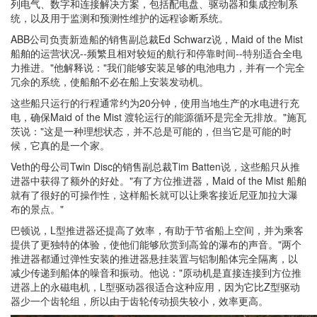
列电气、数字和连接解决方案，包括配电盘、驱动器和集成控制系
统，以及用于监测和预测性维护的远程诊断系统。
ABB公司负责新造船的销售副总裁Ed Schwarz说，Maid of the Mist
船舶的运营状况--频繁且相对较短的航行和停靠时间--特别适合全电
力推进。"他解释说："我们能够安装足够的电池电力，并有一个完全
冗余的系统，使船舶不必在船上安装发动机。
这些船只运行的行程通常约为20分钟，使用当地生产的水电进行充
电，确保Maid of the Mist 渡轮运行的能源循环是完全无排放。"施瓦
茨说："这是一种理想状态，并不总是可能的，但当它是可能的时
候，它真的是一个家。
Veth的母公司Twin Disc的销售副总裁Tim Batten说，这些船只从推
进器中获得了额外的好处。"有了方位推进器，Maid of the Mist 船舶
就有了很好的可操作性，这样船长就可以让乘客接近尼亚加拉大瀑
布的景点。"
巴顿说，L型推进器还提高了效率，有助于节省船上空间，并为乘客
提供了更独特的体验，使他们能够欣赏到高耸的瀑布的声音。"两个
推进器都通过弹性安装的推进器悬挂装置与铝制船体完全隔离，以
减少传递到船体的噪音和振动。他说："原动机是直接连接到方位推
进器上的永磁电机，L型驱动器很适合这种应用，因为它比Z型驱动
器少一个齿轮组，所以由于齿轮传动损失较小，效率更高。