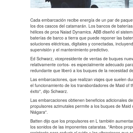
Cada embarcación recibe energía de un par de paquete
los dos cascos del catamarán. Los bancos de baterías
hélices de proa Naiad Dynamics. ABB diseñó el sistema
baterías de barco a tierra que puede reponer las bate
soluciones eléctricas, digitales y conectadas, incluye
supervisión y el mantenimiento predictivo.
Ed Schwarz, vicepresidente de ventas de buques nuevos
relativamente cortos- es especialmente adecuado para 
redundante que liberó a los buques de la necesidad de
Las embarcaciones, que realizan viajes que suelen dur
el funcionamiento de los transbordadores de Maid of t
éxito", dijo Schwarz.
Las embarcaciones obtienen beneficios adicionales de 
propulsores azimutales permite a los buques de Maid of
Niágara".
Batten dijo que los propulsores en L también aumentan
los sonidos de las imponentes cataratas. "Ambos pro
resistente para reducir el ruido y las vibraciones qu