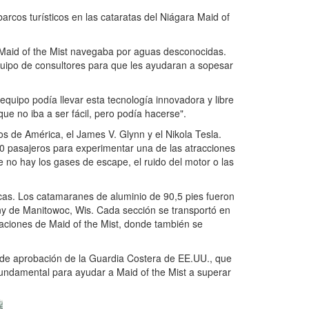
rcos turísticos en las cataratas del Niágara Maid of
 Maid of the Mist navegaba por aguas desconocidas.
quipo de consultores para que les ayudaran a sopesar
quipo podía llevar esta tecnología innovadora y libre
e no iba a ser fácil, pero podía hacerse".
os de América, el James V. Glynn y el Nikola Tesla.
0 pasajeros para experimentar una de las atracciones
e no hay los gases de escape, el ruido del motor o las
as. Los catamaranes de aluminio de 90,5 pies fueron
y de Manitowoc, Wis. Cada sección se transportó en
laciones de Maid of the Mist, donde también se
so de aprobación de la Guardia Costera de EE.UU., que
 fundamental para ayudar a Maid of the Mist a superar