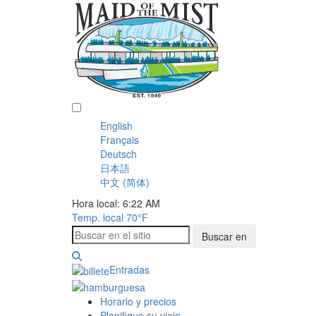
Español
English
Français
Deutsch
日本語
中文 (简体)
Hora local: 6:22 AM
Temp. local
70°F
Buscar en
Entradas
Horario y precios
Planifique su viaje