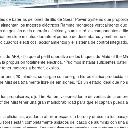
s de baterías de iones de litio de Spear Power Systems que proporci
 alimentan los motores eléctricos Ramme montados verticalmente que a
 de gestión de la energía eléctrica y suministró los componentes críti
rías en siete minutos durante el período de desembarco y embarque en
ndo cuadros eléctricos, accionamientos y el sistema de control integra
 de ABB, dijo que el perfil operativo de los buques de Maid of the Mis
la propulsión totalmente eléctrica. "Pudimos instalar suficientes bat
 tener motores a bordo", explicó.
ar unos 20 minutos, se cargan con energía hidroeléctrica producida loc
he Mist sea totalmente libre de emisiones. "Es un estado ideal que no 
los propulsores, dijo Tim Batten, vicepresidente de ventas de la empre
 the Mist tener una gran maniobrabilidad para que el capitán pueda ace
 la eficiencia, ayudan a ahorrar espacio a bordo y ofrecen a los pasaj
pulsores están completamente aislados del casco de aluminio con una
e se transmiten al casco. Los propulsores principales son motores de 