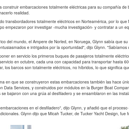
construir embarcaciones totalmente eléctricas para su compañía de ba
hacerlo realidad.
o transbordadores totalmente eléctricos en Norteamérica, por lo que
ipo empezaron por investigar -mucha investigación- y contratar a un e
trico del mundo, el Ampere de Norled, en Noruega, Glynn sabía que su e
usiasmados e intrigados por la oportunidad", dijo Glynn. "Sabíamos qu
 poner en servicio los primeros buques de pasajeros totalmente eléctric
servicio en octubre, cada una con capacidad para transportar hasta 60
, los barcos son totalmente eléctricos, no híbridos, lo que significa qu
ma en que se construyeron estas embarcaciones también las hace únic
n Data Services, y construidos por módulos en la Burger Boat Compan
 se bajaron con una grúa al desfiladero y se ensamblaron en las insta
s embarcaciones en el desfiladero", dijo Glynn, y añadió que el proce
 adicionales. Glynn dijo que Micah Tucker, de Tucker Yacht Design, fue