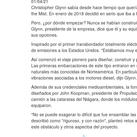
01/04/21
Christopher Glynn sabía desde hace tiempo que quería 
the Mist. En enero de 2018 decidió en serio que iba a 
Pero, ¿por dónde empezar? Nunca se habían construid
Glynn, presidente de la empresa, dice que él y su equ
sus opciones.
Inspirado por el primer transbordador totalmente eléc
de emisiones a los Estados Unidos. "Estábamos muy ent
Así comenzó el viaje pionero para diseñar, construir y
Las primeras embarcaciones de este tipo entraron en 
naturales más conocidas de Norteamérica. En particular
vibraciones asociadas a los motores diesel, dijo Glynn.
Además de sus credenciales medioambientales, la for
diseñados por John Koopman, presidente de Propulsio
camión a las cataratas del Niágara, donde los módulos
equiparon.
"No se puede exagerar lo difícil que fue ensamblar la
describió como "riguroso, y con razón", planteó retos
este obstáculo y otros aspectos del proyecto.