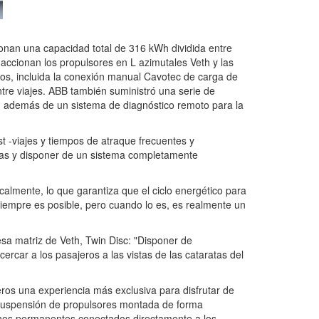
onan una capacidad total de 316 kWh dividida entre
ccionan los propulsores en L azimutales Veth y las
cos, incluida la conexión manual Cavotec de carga de
tre viajes. ABB también suministró una serie de
do, además de un sistema de diagnóstico remoto para la
t -viajes y tiempos de atraque frecuentes y
erías y disponer de un sistema completamente
almente, lo que garantiza que el ciclo energético para
siempre es posible, pero cuando lo es, es realmente un
sa matriz de Veth, Twin Disc: "Disponer de
rcar a los pasajeros a las vistas de las cataratas del
eros una experiencia más exclusiva para disfrutar de
 suspensión de propulsores montada de forma
imanes permanentes conectados directamente a los